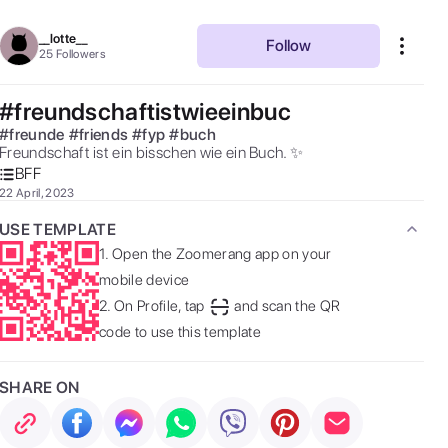
__lotte__
Follow
25
Followers
#freundschaftistwieeinbuc
#
freunde
#
friends
#
fyp
#
buch
Freundschaft ist ein bisschen wie ein Buch. ✨ 
BFF
22 April, 2023
USE TEMPLATE
1.
Open the Zoomerang app on your
mobile device
2.
On Profile, tap
and scan the QR
code to use this template
SHARE ON