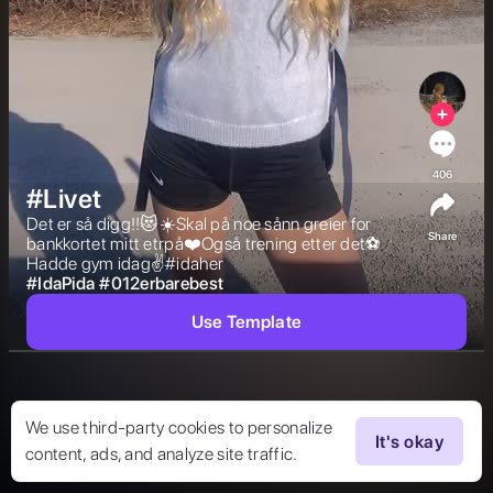
406
#Livet
Det er så digg!!😻☀️Skal på noe sånn greier for 
Share
bankkortet mitt etrpå❤️Også trening etter det⚽️
Hadde gym idag✌️#idaher 
#
IdaPida
#
012erbarebest
Use Template
We use third-party cookies to personalize
It's okay
content, ads, and analyze site traffic.